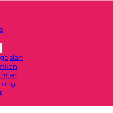
e
ageplan
inken
talter
tung
t