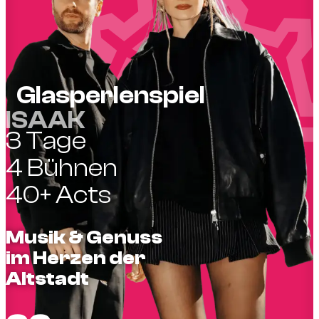
Glasperlenspiel
ISAAK
3 Tage
4 Bühnen
40+ Acts
Musik & Genuss
im Herzen der
Altstadt